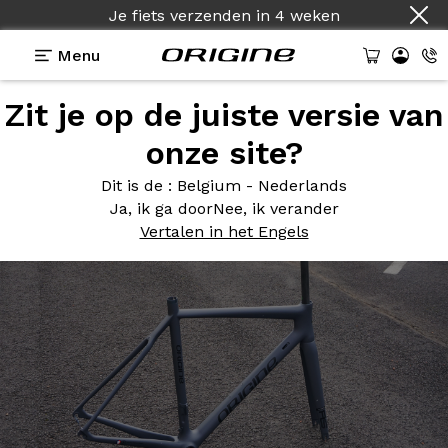
Je fiets verzenden
in
4 weken
Menu
Zit je op de juiste versie van
Photos
> Axxome RS2 - Gris Mat
onze site?
Axxome RS2
- Gris Mat
Dit is de
: Belgium - Nederlands
Ja, ik ga door
Nee, ik verander
Vertalen in het Engels