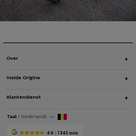
Over
+
Inside Origine
+
Klantendienst
+
Taal :
Nederlands
4.6
1 342 avis