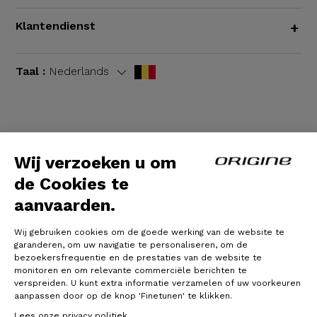
Klantendienst
+
Taal :
Nederlands
Algemene voorwaarden
|
Wettelijke bepalingen
Wij verzoeken u om
de Cookies te
aanvaarden.
Wij gebruiken cookies om de goede werking van de website te
garanderen, om uw navigatie te personaliseren, om de
bezoekersfrequentie en de prestaties van de website te
monitoren en om relevante commerciële berichten te
verspreiden. U kunt extra informatie verzamelen of uw voorkeuren
© Origine Cycles
aanpassen door op de knop 'Finetunen' te klikken.
Lees onze privacy politiek