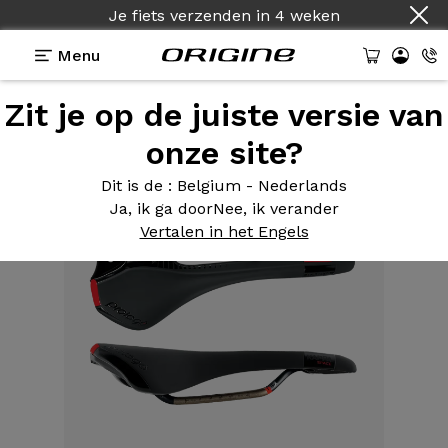
Je fiets verzenden
in
4 weken
Menu
Zit je op de juiste versie van
Uitrusting
>
Zadel
>
Kappa Ruimte Allroad
onze site?
Dit is de
: Belgium - Nederlands
Ja, ik ga door
Nee, ik verander
Vertalen in het Engels