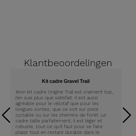
Klantbeoordelingen
Kit cadre Gravel Trail
Mon kit cadre Origine Trail est vraiment top,
Me
j’en suis plus que satisfait. Il est aussi
ch
agréable pour le vélotaf que pour les
Po
longues sorties, que ce soit sur piste
De
cyclable ou sur les chemins de forêt. Le
lé
cadre taille parfaitement, il est léger et
(4
robuste, tout ce qu’il faut pour se faire
co
plaisir tout en restant durable dans le