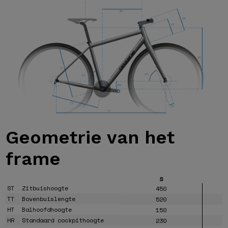
Geometrie van
het
frame
S
ST
Zitbuishoogte
450
TT
Bovenbuislengte
520
HT
Balhoofdhoogte
150
HR
Standaard cockpithoogte
230