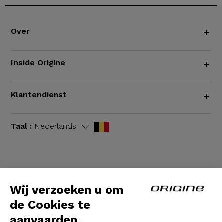
Over
+
Inside Origine
+
Klantendienst
+
Taal :
Nederlands
Algemene voorwaarden
|
Wettelijke bepalingen
Wij verzoeken u om
de Cookies te
aanvaarden.