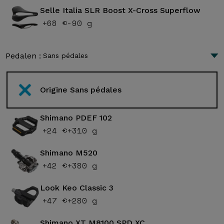
Selle Italia SLR Boost X-Cross Superflow
+68 €
-90 g
Pedalen :
Sans pédales
Origine Sans pédales
Shimano PDEF 102
+24 €
+310 g
Shimano M520
+42 €
+380 g
Look Keo Classic 3
+47 €
+280 g
Shimano XT M8100 SPD XC