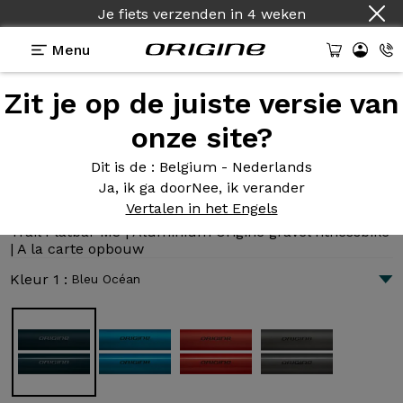
Je fiets verzenden
in
4 weken
Menu
Zit je op de juiste versie van
Presentatie
Technologie
onze site?
Dit is de
: Belgium - Nederlands
Ja, ik ga door
Nee, ik verander
Trail Flatbar M3
Vertalen in het Engels
1 702 €
|
9.2 kg
Trail Flatbar M3 | Aluminium Origine gravel fitnessbike
| A la carte opbouw
Kleur 1 :
Bleu Océan