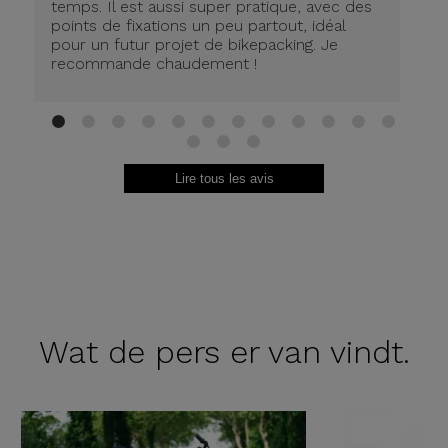
Pr
temps. Il est aussi super pratique, avec des
Co
points de fixations un peu partout, idéal
so
pour un futur projet de bikepacking. Je
le
recommande chaudement !
te
sa
1
2
3
4
5
6
7
8
9
10
11
12
13
14
15
Lire tous les avis
Wat de
pers er van vindt.