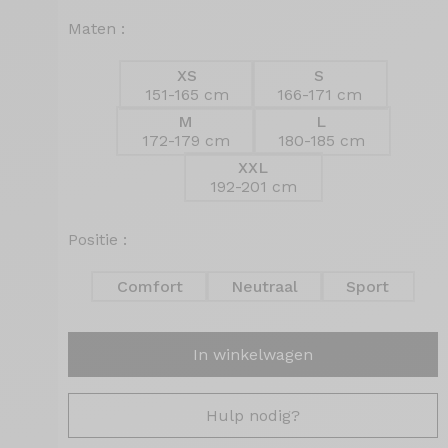
Maten :
XS
S
151-165 cm
166-171 cm
M
L
172-179 cm
180-185 cm
XXL
192-201 cm
Positie :
Comfort
Neutraal
Sport
In winkelwagen
Hulp nodig?