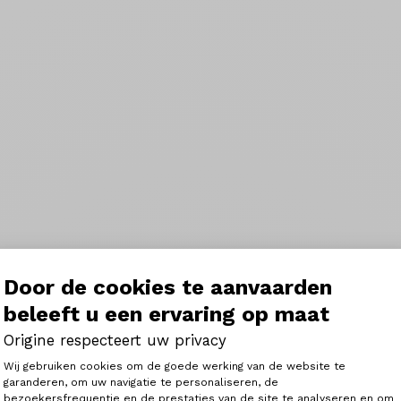
Door de cookies te aanvaarden
beleeft u een ervaring op maat
Origine respecteert uw privacy
Toestemmingsbeheerplatform: Person
Wij gebruiken cookies om de goede werking van de website te
garanderen, om uw navigatie te personaliseren, de
bezoekersfrequentie en de prestaties van de site te analyseren en om
Axeptio consent