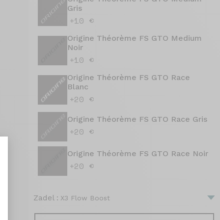
Gris
+10 €
Origine Théorème FS GTO Medium
Noir
+10 €
Origine Théorème FS GTO Race
Blanc
+20 €
Origine Théorème FS GTO Race Gris
+20 €
Origine Théorème FS GTO Race Noir
+20 €
aliseer uw opties
Zadel :
X3 Flow Boost