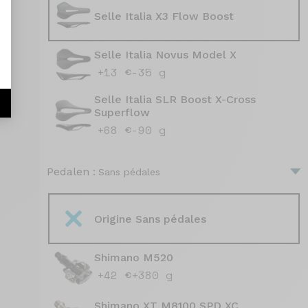
Selle Italia X3 Flow Boost
Selle Italia Novus Model X
+13 €
-35 g
Selle Italia SLR Boost X-Cross
Superflow
+68 €
-90 g
Pedalen :
Sans pédales
Origine Sans pédales
Shimano M520
+42 €
+380 g
Shimano XT M8100 SPD XC