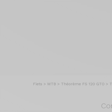
Fiets
>
MTB
>
Théorème FS 120 GTO
>
T
Co