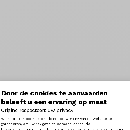
Door de cookies te aanvaarden
beleeft u een ervaring op maat
Origine respecteert uw privacy
Toestemmingsbeheerplatform: Person
Wij gebruiken cookies om de goede werking van de website te
garanderen, om uw navigatie te personaliseren, de
bezoekersfrequentie en de prestaties van de site te analyseren en om
Axeptio consent