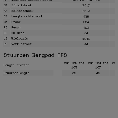
SA
Zitbuishoek
74.7
AH
Balhoofdhoek
66.3
CS
Lengte achtervork
435
SK
Stack
594
RE
Reach
413
BB
BB drop
34
LE
Wielbasis
1141
RF
Vork offset
44
Stuurpen Bergpad TFS
Van 159 tot
Van 164 tot
Van
Lengte fietser
163
167
Stuurpenlengte
35
45