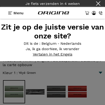
Je fiets verzenden
in
4 weken
Menu
Zit je op de juiste versie van
Presentatie
Technologie
onze site?
Dit is de
: Belgium - Nederlands
Ja, ik ga door
Nee, ik verander
Théorème TR M1
Vertalen in het Engels
4 024 €
|
12.9 kg
Théorème TR M1 | Origine Full-suspension trailbike | A
la carte opbouw
Kleur 1 :
Yéyé Green