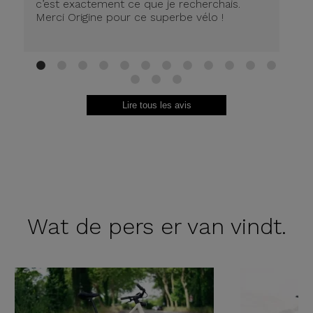
c’est exactement ce que je recherchais.
Merci Origine pour ce superbe vélo !
1
2
3
4
5
6
7
8
9
10
11
12
13
14
15
Lire tous les avis
Wat de
pers er van vindt.