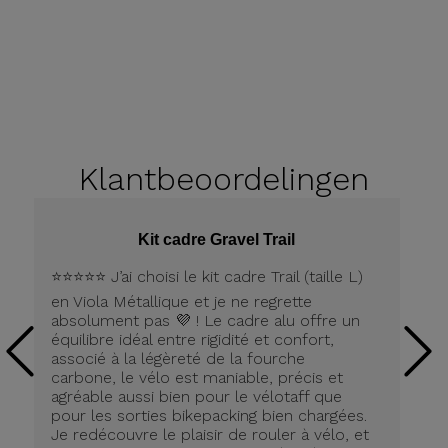
Klantbeoordelingen
Kit cadre Gravel Trail
⭐️⭐️⭐️⭐️⭐️ J’ai choisi le kit cadre Trail (taille L)
Pe
en Viola Métallique et je ne regrette
la
absolument pas 💜 ! Le cadre alu offre un
équilibre idéal entre rigidité et confort,
associé à la légèreté de la fourche
carbone, le vélo est maniable, précis et
agréable aussi bien pour le vélotaff que
pour les sorties bikepacking bien chargées.
Je redécouvre le plaisir de rouler à vélo, et