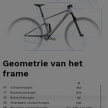
Geometrie van
het
frame
S
ST
Zitbuishoogte
410
TT
Bovenbuislengte
576
HT
Balhoofdhoogte
90
HR
Standaard cockpithoogte
150
HR
Maximale cockpithoogte
Van 145 tot 170