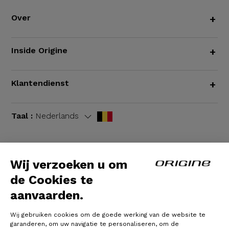
Over
+
Inside Origine
+
Klantendienst
+
Taal :
Nederlands
Wij verzoeken u om
Algemene voorwaarden
|
Wettelijke bepalingen
de Cookies te
aanvaarden.
Wij gebruiken cookies om de goede werking van de website te
garanderen, om uw navigatie te personaliseren, om de