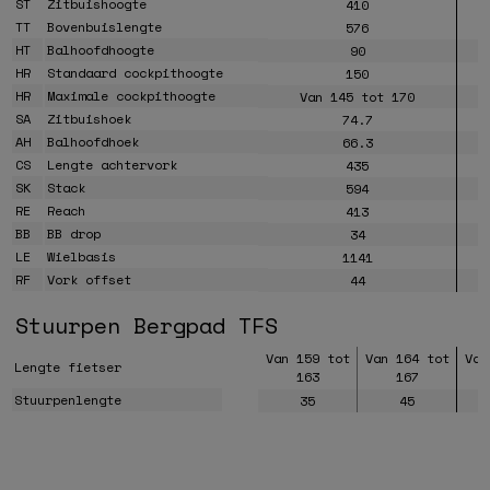
ST
Zitbuishoogte
410
TT
Bovenbuislengte
576
HT
Balhoofdhoogte
90
HR
Standaard cockpithoogte
150
HR
Maximale cockpithoogte
Van 145 tot 170
SA
Zitbuishoek
74.7
AH
Balhoofdhoek
66.3
CS
Lengte achtervork
435
SK
Stack
594
RE
Reach
413
BB
BB drop
34
LE
Wielbasis
1141
RF
Vork offset
44
Stuurpen Bergpad TFS
Van 159 tot
Van 164 tot
Van
Lengte fietser
163
167
Stuurpenlengte
35
45