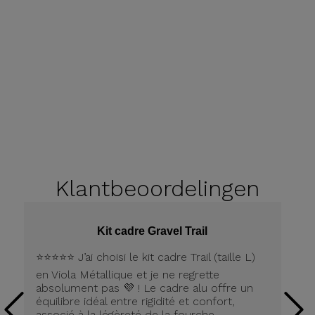
Klantbeoordelingen
Kit cadre Gravel Trail
⭐️⭐️⭐️⭐️⭐️ J’ai choisi le kit cadre Trail (taille L)
Pe
en Viola Métallique et je ne regrette
la
absolument pas 💜 ! Le cadre alu offre un
équilibre idéal entre rigidité et confort,
associé à la légèreté de la fourche