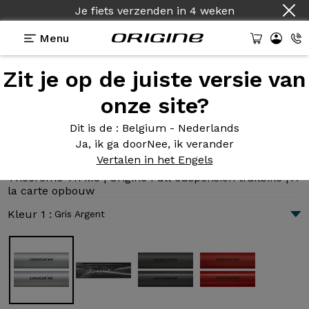
Je fiets verzenden
in
4 weken
Menu
Zit je op de juiste versie van
Presentatie
Technologie
onze site?
Dit is de
: Belgium - Nederlands
Ja, ik ga door
Nee, ik verander
Théorème TR M5
Vertalen in het Engels
7 318 €
|
11.5 kg
Théorème TR M5 | Origine Full-suspension trailbike | A
la carte opbouw
Kleur 1 :
Gris Argent