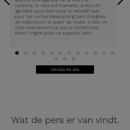
carbone, le vélo est maniable, précis et
agréable aussi bien pour le vélotaff que
pour les sorties bikepacking bien chargées.
Je redécouvre le plaisir de rouler à vélo, et
c’est exactement ce que je recherchais.
Merci Origine pour ce superbe vélo !
1
2
3
4
5
6
7
8
9
10
11
12
13
14
15
Lire tous les avis
Wat de
pers er van vindt.