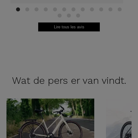
1
2
3
4
5
6
7
8
9
10
11
12
13
14
15
Lire tous les avis
Wat de
pers er van vindt.