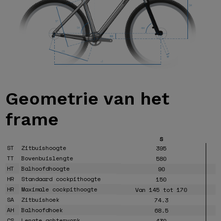
Geometrie van
het
frame
S
ST
Zitbuishoogte
395
TT
Bovenbuislengte
580
HT
Balhoofdhoogte
90
HR
Standaard cockpithoogte
150
HR
Maximale cockpithoogte
Van 145 tot 170
SA
Zitbuishoek
74.3
AH
Balhoofdhoek
68.5
CS
Lengte achtervork
430