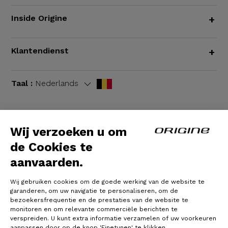
Inside Origine
+
Klantendienst
+
Taal :
Nederlands
Wij verzoeken u om
Algemene voorwaarden
|
Wettelijke bepalingen
de Cookies te
aanvaarden.
Wij gebruiken cookies om de goede werking van de website te
garanderen, om uw navigatie te personaliseren, om de
bezoekersfrequentie en de prestaties van de website te
monitoren en om relevante commerciële berichten te
verspreiden. U kunt extra informatie verzamelen of uw voorkeuren
aanpassen door op de knop 'Finetunen' te klikken.