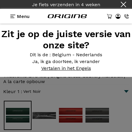
Je fiets verzenden
Land :
Nederlands
in
4 weken
Menu
Zit je op de juiste versie van
Presentatie
Technologie
onze site?
Dit is de
: Belgium - Nederlands
Ja, ik ga door
Nee, ik verander
Théorème GTO M3
Vertalen in het Engels
3 045 €
|
10.5 kg
Théorème GTO M3 | Origine Cross-Country Hardtrail |
A la carte opbouw
Kleur 1 :
Vert Noir