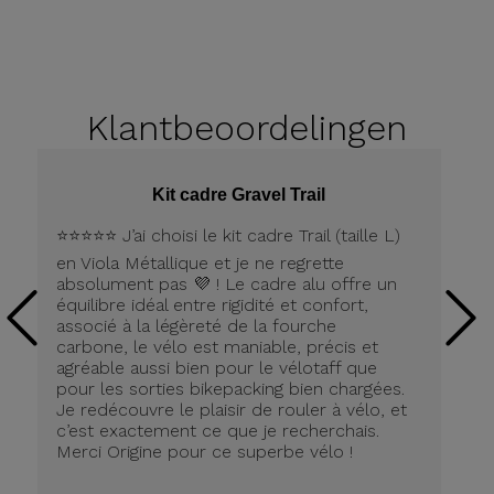
Klantbeoordelingen
Kit cadre Gravel Trail
⭐️⭐️⭐️⭐️⭐️ J’ai choisi le kit cadre Trail (taille L)
Pe
en Viola Métallique et je ne regrette
la
absolument pas 💜 ! Le cadre alu offre un
équilibre idéal entre rigidité et confort,
associé à la légèreté de la fourche
carbone, le vélo est maniable, précis et
agréable aussi bien pour le vélotaff que
pour les sorties bikepacking bien chargées.
Je redécouvre le plaisir de rouler à vélo, et
c’est exactement ce que je recherchais.
Merci Origine pour ce superbe vélo !