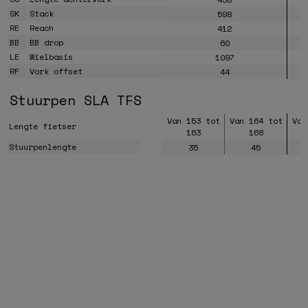
SK
Stack
598
RE
Reach
412
BB
BB drop
60
LE
Wielbasis
1097
RF
Vork offset
44
Stuurpen SLA TFS
Van 153 tot
Van 164 tot
Van
Lengte fietser
163
168
Stuurpenlengte
35
45