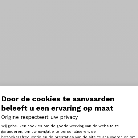
Door de cookies te aanvaarden
beleeft u een ervaring op maat
Origine respecteert uw privacy
Toestemmingsbeheerplatform: Person
Wij gebruiken cookies om de goede werking van de website te
garanderen, om uw navigatie te personaliseren, de
bezoekersfrequentie en de prestaties van de site te analyseren en om
Axeptio consent