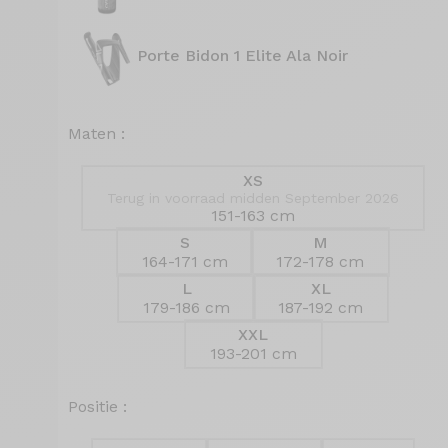
Porte Bidon 1 Elite Ala Noir
Maten :
XS
Terug in voorraad midden September 2026
151-163 cm
S
M
164-171 cm
172-178 cm
L
XL
179-186 cm
187-192 cm
XXL
193-201 cm
Positie :