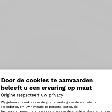
Door de cookies te aanvaarden
beleeft u een ervaring op maat
Origine respecteert uw privacy
Toestemmingsbeheerplatform: Person
Wij gebruiken cookies om de goede werking van de website te
garanderen, om uw navigatie te personaliseren, de
bezoekersfrequentie en de prestaties van de site te analyseren en om
Axeptio consent