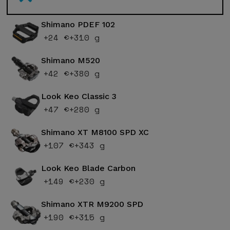
Shimano PDEF 102
+24 €
+310 g
Shimano M520
+42 €
+380 g
Look Keo Classic 3
+47 €
+280 g
Shimano XT M8100 SPD XC
+107 €
+343 g
Look Keo Blade Carbon
+149 €
+230 g
Shimano XTR M9200 SPD
+190 €
+315 g