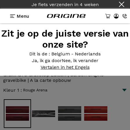
Je fiets verzenden
in
4 weken
Menu
Zit je op de juiste versie van
Presentatie
Technologie
onze site?
Dit is de
: Belgium - Nederlands
Ja, ik ga door
Nee, ik verander
Graxx GTO GravelUp Edition
Vertalen in het Engels
4 395 €
|
8.4 kg
Graxx GTO GravelUp Edition | Carbon Origine
gravelbike | A la carte opbouw
Kleur 1 :
Rouge Arena