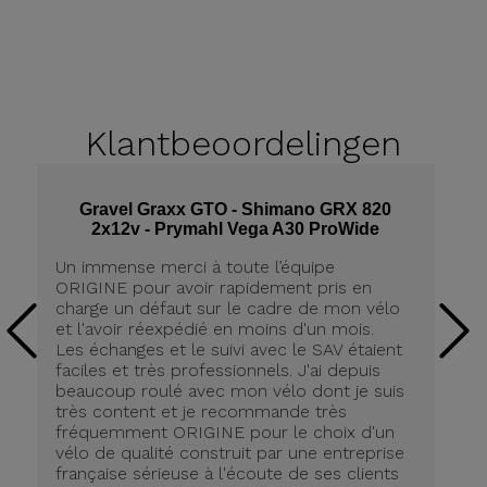
Klantbeoordelingen
Gravel Graxx GTO - Shimano GRX 820
2x12v - Prymahl Vega A30 ProWide
Un
Un immense merci à toute l’équipe
an
ORIGINE pour avoir rapidement pris en
qu
charge un défaut sur le cadre de mon vélo
Et
et l'avoir réexpédié en moins d'un mois.
A
Les échanges et le suivi avec le SAV étaient
ch
faciles et très professionnels. J'ai depuis
beaucoup roulé avec mon vélo dont je suis
très content et je recommande très
fréquemment ORIGINE pour le choix d'un
vélo de qualité construit par une entreprise
française sérieuse à l'écoute de ses clients