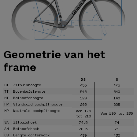
Geometrie van
het
frame
XS
S
ST
Zitbuishoogte
455
475
TT
Bovenbuislengte
515
540
HT
Balhoofdhoogte
120
140
HR
Standaard cockpithoogte
205
225
HR
Maximale cockpithoogte
Van 175
Van 195 tot 230
tot 210
SA
Zitbuishoek
74.5
74
AH
Balhoofdhoek
70.5
71
CS
Lengte achtervork
430
430