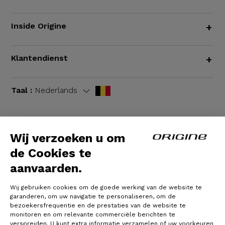
Inside Origine
+
Klantendienst
+
Taal :
Nederlands
Wij verzoeken u om
Algemene voorwaarden
|
Wettelijke bepalingen
de Cookies te
aanvaarden.
Wij gebruiken cookies om de goede werking van de website te
garanderen, om uw navigatie te personaliseren, om de
bezoekersfrequentie en de prestaties van de website te
monitoren en om relevante commerciële berichten te
verspreiden. U kunt extra informatie verzamelen of uw voorkeuren