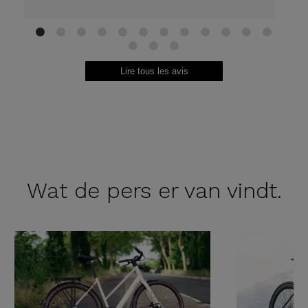
1
2
3
4
5
6
7
8
9
10
11
12
13
14
15
Lire tous les avis
Wat de
pers er van vindt.