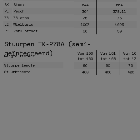
SK
Stack
544
564
RE
Reach
364
378.11
BB
BB drop
75
75
LE
Wielbasis
1007
1023
RF
Vork offset
50
50
Stuurpen TK-278A (semi-
geïntegreerd)
Van 150
Van 161
Van 166
Lengte fietser
tot 160
tot 165
tot 170
Stuurpenlengte
60
60
70
Stuurbreedte
400
400
420