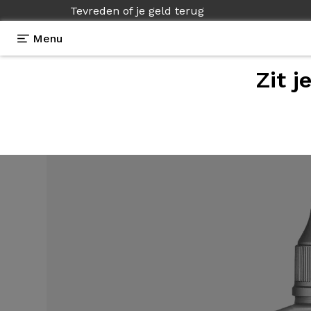
Tevreden of je geld terug
Menu
Zit j
Uitrusting
>
Onderhoudsproducten
>
Wet Protect