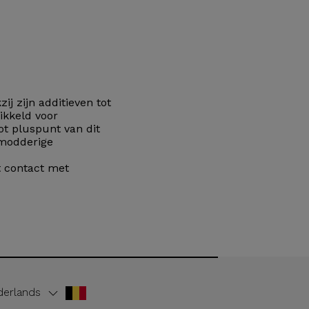
ij zijn additieven tot
ikkeld voor
t pluspunt van dit
 modderige
t contact met
erlands