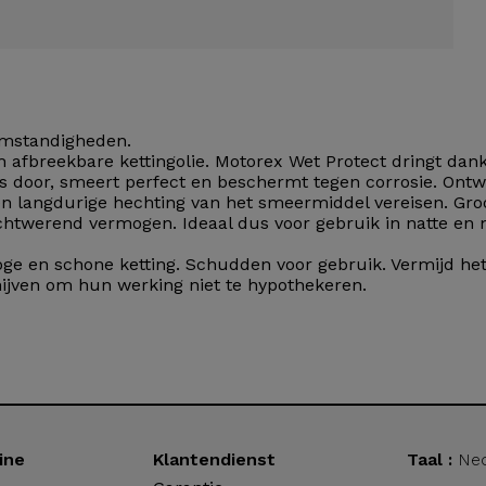
 omstandigheden.
h afbreekbare kettingolie. Motorex Wet Protect dringt dankz
s door, smeert perfect en beschermt tegen corrosie. Ontw
 langdurige hechting van het smeermiddel vereisen. Groo
chtwerend vermogen. Ideaal dus voor gebruik in natte en
ge en schone ketting. Schudden voor gebruik. Vermijd he
jven om hun werking niet te hypothekeren.
ine
Klantendienst
Taal :
Ned