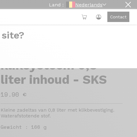
Land :
Nederlands
Contact
 site?
SKS zadeltas met
kliksysteem 0,8
liter inhoud - SKS
19.90 €
Kleine zadeltas van 0,8 liter met klikbevestiging.
Waterafstotende stof.
Gewicht :
166 g