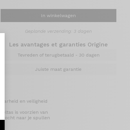
In winkelwagen
Geplande verzending: 3 dagen
Les avantages et garanties Origine
Tevreden of terugbetaald - 30 dagen
aliseer uw opties
Juiste maat garantie
baarheid en veiligheid
deltas is voorzien van
ektocht naar je spullen