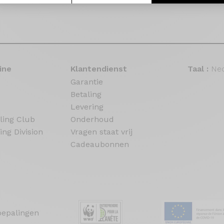
ine
Klantendienst
Taal :
Ned
Garantie
Betaling
Levering
ling Club
Onderhoud
ing Division
Vragen staat vrij
Cadeaubonnen
bepalingen