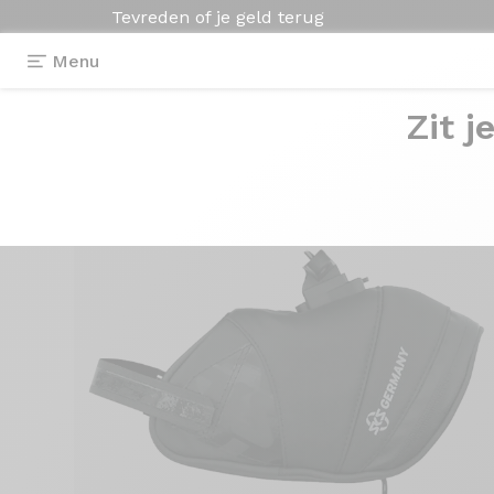
Tevreden of je geld terug
Menu
Zit j
Uitrusting
>
Tas
>
Zadeltas met klikbevestiging 0,