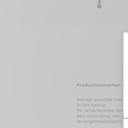
Productkenmerken
Stevige zadeltas met 0,
in het donker.
De reflecterende detail
een ritssluiting, een a
te vergemakkelijken.