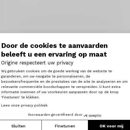
Door de cookies te aanvaarden
beleeft u een ervaring op maat
Origine respecteert uw privacy
Toestemmingsbeheerplatform: Person
Wij gebruiken cookies om de goede werking van de website te
garanderen, om uw navigatie te personaliseren, de
bezoekersfrequentie en de prestaties van de site te analyseren en om
Axeptio consent
relevante commerciële boodschappen te verspreiden. U kunt extra
informatie inwinnen of uw voorkeuren aanpassen door op de knop
'Finetunen' te klikken.
8 liter inhoud. De reflecterende details verhogen de zicht
Lees onze privacy politiek
s zoals het SKS logo komen de veiligheid ten goede. De za
Voorwaarden gecertifieerd door
fgesloten intern vak en een oranje binnenvoering om de zo
Sluiten
Finetunen
OK voor mij