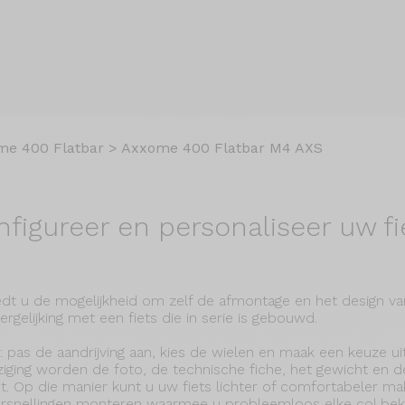
me 400 Flatbar
>
Axxome 400 Flatbar M4 AXS
nfigureer en
personaliseer uw fi
dt u de mogelijkheid om zelf de afmontage en het design van
rgelijking met een fiets die in serie is gebouwd.
: pas de aandrijving aan, kies de wielen en maak een keuze u
ijziging worden de foto, de technische fiche, het gewicht en d
t. Op die manier kunt u uw fiets lichter of comfortabeler mak
ersnellingen monteren waarmee u probleemloos elke col bekl