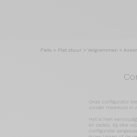
Fiets
>
Plat stuur
>
Velgremmen
>
Axxo
Co
Onze configurator bie
zonder meerkost in ve
Het is heel eenvoudig
en zadels. Bij elke w
configuratie aangepas
groen lakken of de v