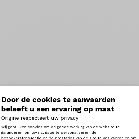
Door de cookies te aanvaarden
beleeft u een ervaring op maat
Origine respecteert uw privacy
Toestemmingsbeheerplatform: Person
Wij gebruiken cookies om de goede werking van de website te
garanderen, om uw navigatie te personaliseren, de
bezoekersfrequentie en de prestaties van de site te analyseren en om
Axeptio consent