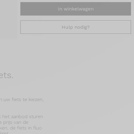
In winkelwagen
Hulp nodig?
ets.
 uw fiets te kiezen,
it het aanbod sturen
e prijs van de
en, de fiets in fluo
imt.