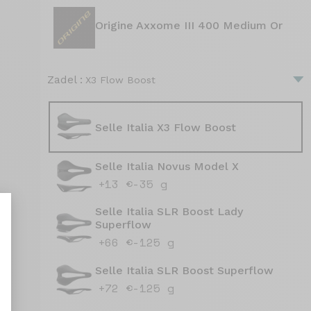
Origine Axxome III 400 Medium Or
Zadel :
X3 Flow Boost
Selle Italia X3 Flow Boost
Selle Italia Novus Model X
+13 €
-35 g
Selle Italia SLR Boost Lady
Superflow
+66 €
-125 g
Selle Italia SLR Boost Superflow
aliseer uw opties
+72 €
-125 g