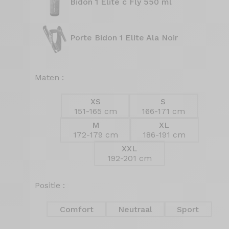
Bidon 1 Elite c Fly 550 ml
Porte Bidon 1 Elite Ala Noir
Maten :
XS
S
151-165 cm
166-171 cm
M
XL
172-179 cm
186-191 cm
XXL
192-201 cm
Positie :
Comfort
Neutraal
Sport