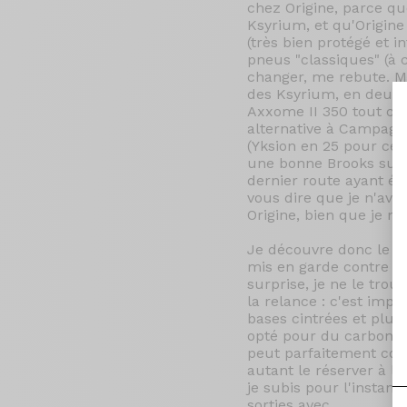
chez Origine, parce q
Ksyrium, et qu'Origine
(très bien protégé et
pneus "classiques" (à c
changer, me rebute. Mai
des Ksyrium, en deux g
Axxome II 350 tout car
alternative à Campagno
(Yksion en 25 pour ces 
une bonne Brooks sur 
dernier route ayant ét
vous dire que je n'avai
Origine, bien que je n
Je découvre donc le car
mis en garde contre l'i
surprise, je ne le tro
la relance : c'est impr
bases cintrées et plus 
opté pour du carbone (
peut parfaitement conv
autant le réserver à la
je subis pour l'instant
sorties avec.