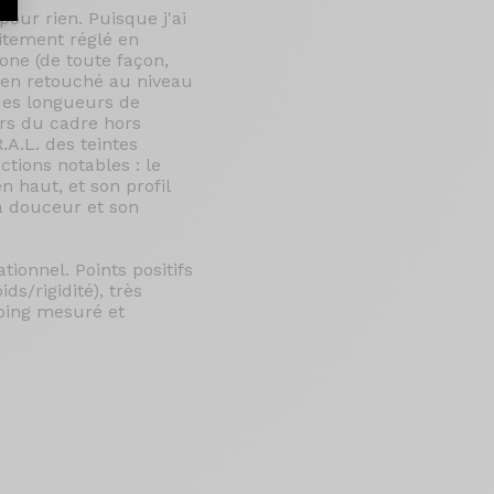
our rien. Puisque j'ai
aitement réglé en
one (de toute façon,
rien retouché au niveau
 des longueurs de
eurs du cadre hors
A.L. des teintes
ctions notables : le
 haut, et son profil
a douceur et son
tionnel. Points positifs
ds/rigidité), très
oping mesuré et