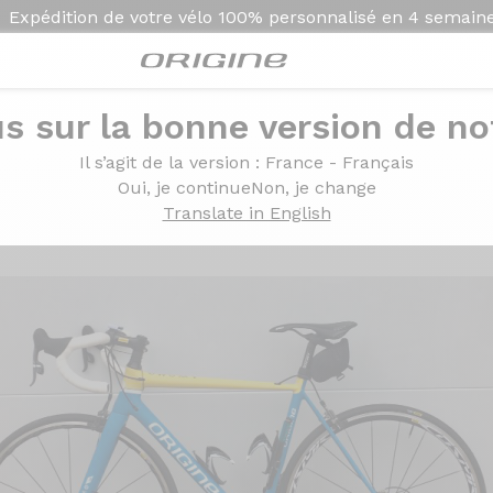
Expédition de votre vélo
100% personnalisé en
4 semain
s sur la bonne version de not
e Mavic Cosmic Elite
Il s’agit de la version
: France - Français
am Force Mavic Cosmic 
Oui, je continue
Non, je change
Translate in English