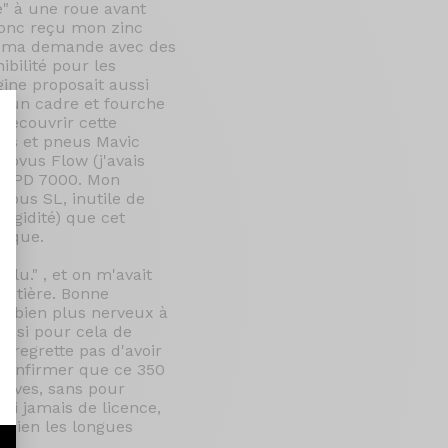
e" à une roue avant
 donc reçu mon zinc
 à ma demande avec des
ibilité pour les
gine proposait aussi
 d'un cadre et fourche
découvrir cette
ues et pneus Mavic
 Novus Flow (j'avais
5 SPD 7000. Mon
mbus SL, inutile de
nt : Personnalisez vos Options
rigidité) que cet
poque.
lu." , et on m'avait
 matière. Bonne
st bien plus nerveux à
aussi pour cela de
e regrette pas d'avoir
r confirmer que ce 350
tives, sans pour
rai jamais de licence,
e bien les longues
r