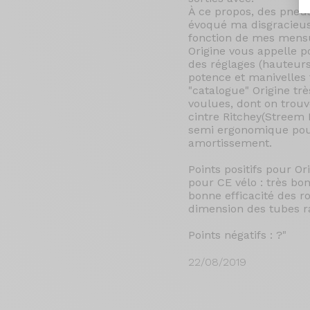
À ce propos, des pneus
évoqué ma disgracieuse
fonction de mes mensu
Origine vous appelle p
des réglages (hauteurs
potence et manivelles t
"catalogue" Origine t
voulues, dont on trouve
cintre Ritchey(Streem 
semi ergonomique pour 
amortissement.
Points positifs pour Or
pour CE vélo : très bon 
bonne efficacité des r
dimension des tubes rai
Points négatifs : ?"
22/08/2019