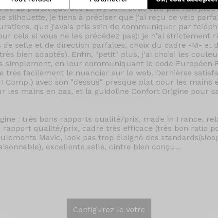
 de 25 plutôt que des 23 n'y sont peut-être pas non plus p
 silhouette, je tiens à préciser que j'ai reçu ce vélo parf
rations, que j'avais pris soin de communiquer par téléph
our cela si vous ne les précédez pas): je n'ai strictement 
 de selle et de direction parfaites, choix du cadre -M- et
rès bien adaptés). Enfin, "petit" plus, j'ai choisi les coul
rès simplement, en leur communiquant le code Européen R.
 très facilement le nuancier sur le web. Dernières satisfa
II Comp.) avec son "dessus" presque plat pour les mains en
les mains en bas, et la guidoline Confort Origine pour s
igine : très bons rapports qualité/prix, made in France, rela
rapport qualité/prix, cadre très efficace (très bon ratio poi
oulements Mavic, look pas trop éloigné des standards(slo
sonnable), excellente selle, cintre bien conçu...
Configurez le votre