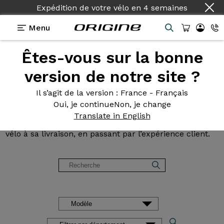
Expédition de votre vélo
Pays :
Français
en
4 semaines
Menu
Êtes-vous sur la bonne
Avis et
témoignages des
version de notre site ?
clients Origine
Il s’agit de la version
: France - Français
Oui, je continue
Non, je change
Lisez les avis sur nos vélos de Route, Gravel, VTT et
Translate in English
VAE. Des retours d’expérience, de la configuration du
vélo à sa livraison, en passant par l’expérience client.