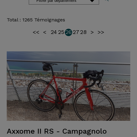
Total : 1265 Témoignages
<<
<
24
25
26
27
28
>
>>
Axxome II RS - Campagnolo