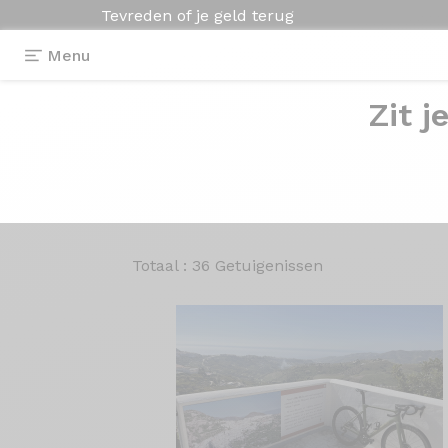
Tevreden of je geld terug
Menu
Zit j
Getuigenissen en
Onze klanten praten in alle vrijheid ove
Totaal : 36 Getuigenissen