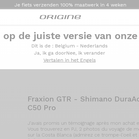
Je fiets verzenden
100% maatwerk in
4 weken
e op de juiste versie van onze
 tests
van Origine klant
Dit is de
: Belgium - Nederlands
Ja, ik ga door
Nee, ik verander
Vertalen in het Engels
r hun fiets. U wenst meer informatie? Aarzel niet om onze 
Fraxion GTR - Shimano DuraAc
C50 Pro
J'avais promis un témoignage après mon achat 
Vous trouverez en PJ, 2 photos du voyage de mon
sur la Costa Blanca (admirez ce trompe-l'oeil et