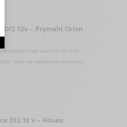
 Di2 12v - Prymahl Orion
r doucement mais aussi très vite si on
jolie , attire les regards avec ces belles
e Di2 12 v - Roues