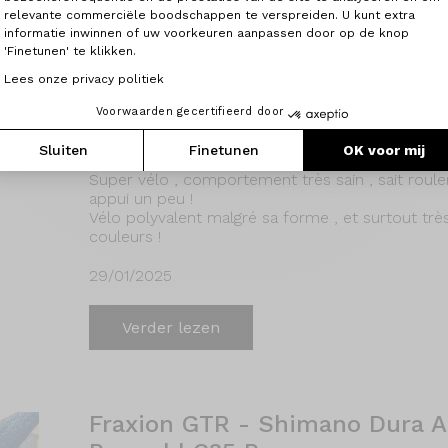
relevante commerciële boodschappen te verspreiden. U kunt extra
informatie inwinnen of uw voorkeuren aanpassen door op de knop
'Finetunen' te klikken.
Lees onze privacy politiek
Fraxion GTR - Shimano Ultegra
Voorwaarden gecertifieerd door
C50Pro
Sluiten
Finetunen
OK voor mij
Super vélo , comportement très sain , sait roule
appui un peu !
Vélo polyvalent malgré sa forme , et surtout très 
couleurs !
29/01/2025
Verder lezen
Fraxion GTR - Shimano Dura Ac