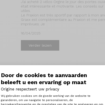
J’ai acheté 2 vélos Orgine le jour des portes ouve
était intéressante et motivante. Les conseils sur
utiles.
Le Fraxion est très sportif par rapport à mon anc
Graxx est complémentaire au Fraxion et me perm
imprévues. Je
16/04/2025
Verder lezen
Fraxion GTR - Sram Froce AXS
Door de cookies te aanvaarden
Tout simplement super, vélo réactif et malgré to
beleeft u een ervaring op maat
27/03/2025
Origine respecteert uw privacy
Toestemmingsbeheerplatform: Person
Wij gebruiken cookies om de goede werking van de website te
garanderen, om uw navigatie te personaliseren, de
Verder lezen
bezoekersfrequentie en de prestaties van de site te analyseren en om
Axeptio consent