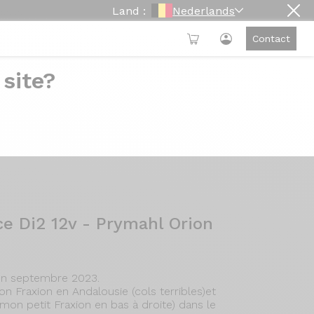
Land :
Nederlands
Contact
 site?
en : FraXion GTR
klanten rechtstreeks te contacteren.
e Di2 12v - Prymahl Orion
en septembre 2023.
 Fraxion en Andalousie (cols terribles)et
 mon petit Fraxion en bas à droite) dans le