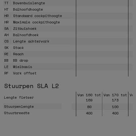
TT
Bovenbuislengte
HT
Balhoofdhoogte
HR
Standaard cockpithoogte
HR
Maximale cockpithoogte
SA
Zitbuishoek
AH
Balhoofdhoek
CS
Lengte achtervork
SK
Stack
RE
Reach
BB
BB drop
LE
Wielbasis
RF
Vork offset
Stuurpen SLA L2
Van 160 tot
Van 170 tot
Va
Lengte fietser
169
173
Stuurpenlengte
80
100
Stuurbreedte
400
400