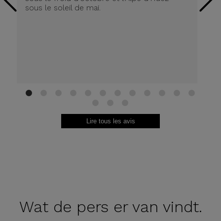
sous le soleil de mai.
av
vr
fr
1
2
3
4
5
6
7
8
9
10
11
12
13
14
15
Lire tous les avis
Wat de
pers er van vindt.