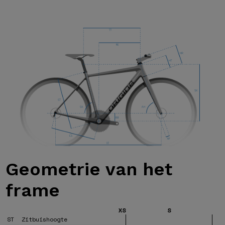
Geometrie van
het
frame
XS
S
ST
Zitbuishoogte