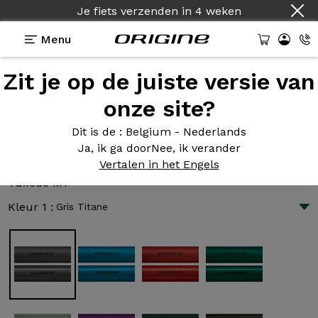
Je fiets verzenden
in
4 weken
Menu
Zit je op de juiste versie van
Presentatie
Technologie
onze site?
Dit is de
: Belgium - Nederlands
Ja, ik ga door
Nee, ik verander
Tuxedo Flatbar M1
Vertalen in het Engels
1 746 €
|
8.0 kg
Tuxedo M1
Kleur 1 :
Gris Titane