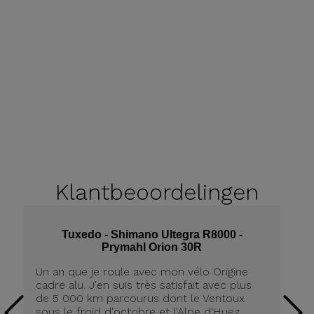
Klantbeoordelingen
Tuxedo - Shimano Ultegra R8000 -
Prymahl Orion 30R
Un an que je roule avec mon vélo Origine
J'
cadre alu. J'en suis très satisfait avec plus
ré
de 5 000 km parcourus dont le Ventoux
dé
sous le froid d'octobre et l'Alpe d'Huez
j'